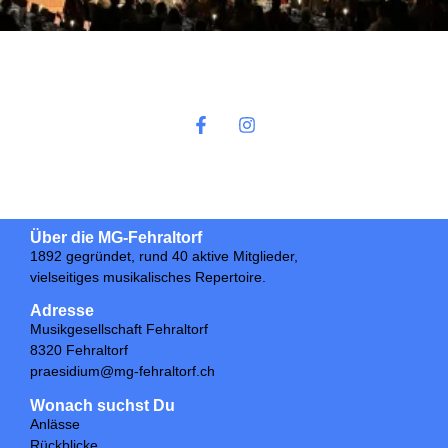
Über die MG-Fehraltorf
1892 gegründet, rund 40 aktive Mitglieder,
v
ielseitiges musikalisches Repertoire.
Adresse
Musikgesellschaft Fehraltorf
8320 Fehraltorf
praesidium@mg-fehraltorf.ch
Wonach suchst Du
Anlässe
Rückblicke